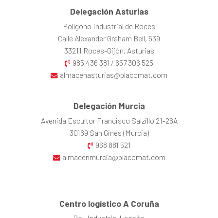
Delegación Asturias
Polígono Industrial de Roces
Calle Alexander Graham Bell, 539
33211 Roces-Gijón, Asturias
985 436 381
657 306 525
/
almacenasturias@placomat.com
Delegación Murcia
Avenida Escultor Francisco Salzillo 21-26A
30169 San Ginés (Murcia)
968 881 521
almacenmurcia@placomat.com
Centro logístico A Coruña
Pol. Industrial Ledoño