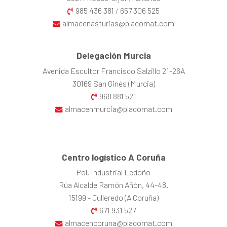
985 436 381
657 306 525
/
almacenasturias@placomat.com
Delegación Murcia
Avenida Escultor Francisco Salzillo 21-26A
30169 San Ginés (Murcia)
968 881 521
almacenmurcia@placomat.com
Centro logístico A Coruña
Pol. Industrial Ledoño
Rúa Alcalde Ramón Añón, 44-48.
15199 - Culleredo (A Coruña)
671 931 527
almacencoruna@placomat.com