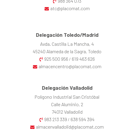
988 364 073
atc@placomat.com
Delegación Toledo/Madrid
Avda. Castilla La Mancha, 4
45240 Alameda de la Sagra, Toledo
925 500 956
619 463 626
/
almacencentro@placomat.com
Delegación Valladolid
Polígono Industrial San Cristóbal
Calle Aluminio, 2
74012 Valladolid
983 213 339
638 594 394
/
almacenvalladolid@placomat.com