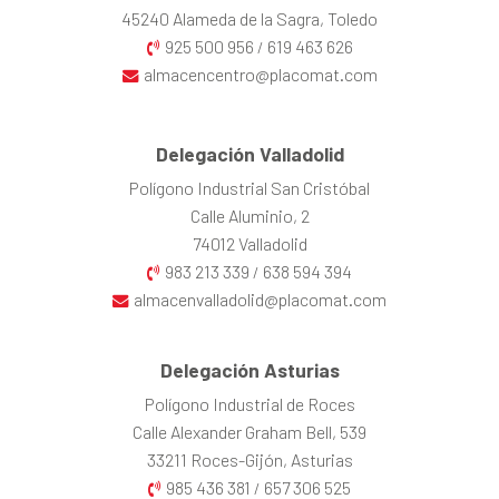
45240 Alameda de la Sagra, Toledo
925 500 956
619 463 626
/
almacencentro@placomat.com
Delegación Valladolid
Polígono Industrial San Cristóbal
Calle Aluminio, 2
74012 Valladolid
983 213 339
638 594 394
/
almacenvalladolid@placomat.com
Delegación Asturias
Polígono Industrial de Roces
Calle Alexander Graham Bell, 539
33211 Roces-Gijón, Asturias
985 436 381
657 306 525
/