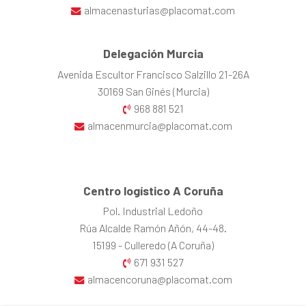
almacenasturias@placomat.com
Delegación Murcia
Avenida Escultor Francisco Salzillo 21-26A
30169 San Ginés (Murcia)
968 881 521
almacenmurcia@placomat.com
Centro logístico A Coruña
Pol. Industrial Ledoño
Rúa Alcalde Ramón Añón, 44-48.
15199 - Culleredo (A Coruña)
671 931 527
almacencoruna@placomat.com