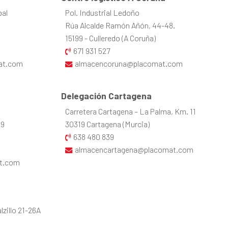
bal
Pol. Industrial Ledoño
Rúa Alcalde Ramón Añón, 44-48.
15199 - Culleredo (A Coruña)
671 931 527
at.com
almacencoruna@placomat.com
Delegación Cartagena
Carretera Cartagena – La Palma, Km. 11
39
30319 Cartagena (Murcia)
638 480 839
almacencartagena@placomat.com
t.com
zillo 21-26A