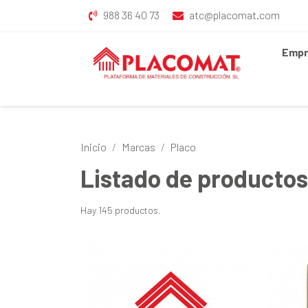
988 36 40 73
atc@placomat.com
Empr
Inicio
Marcas
Placo
Listado de productos
Hay 145 productos.