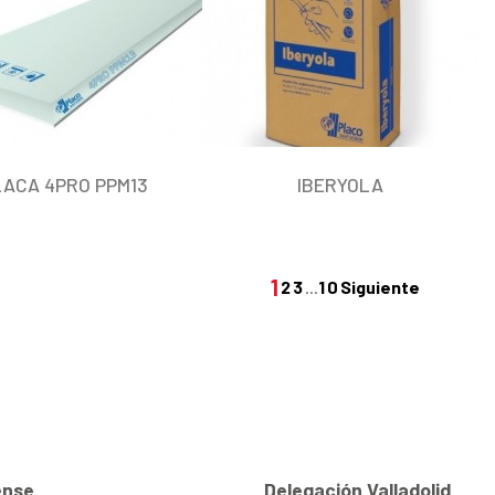
LACA 4PRO PPM13
IBERYOLA
1
2
3
…
10
Siguiente
nse
Delegación Valladolid