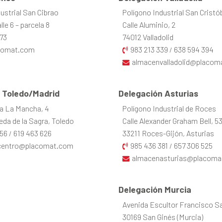
ustrial San Cibrao
Polígono Industrial San Cristó
le 6 – parcela 8
Calle Aluminio, 2
73
74012 Valladolid
comat.com
983 213 339
638 594 394
/
almacenvalladolid@placom
 Toledo/Madrid
Delegación Asturias
la La Mancha, 4
Polígono Industrial de Roces
da de la Sagra, Toledo
Calle Alexander Graham Bell, 5
56
619 463 626
33211 Roces-Gijón, Asturias
/
centro@placomat.com
985 436 381
657 306 525
/
almacenasturias@placoma
Delegación Murcia
Avenida Escultor Francisco Sal
30169 San Ginés (Murcia)