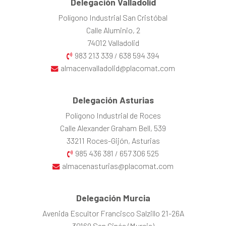
Delegación Valladolid
Polígono Industrial San Cristóbal
Calle Aluminio, 2
74012 Valladolid
983 213 339
638 594 394
/
almacenvalladolid@placomat.com
Delegación Asturias
Polígono Industrial de Roces
Calle Alexander Graham Bell, 539
33211 Roces-Gijón, Asturias
985 436 381
657 306 525
/
almacenasturias@placomat.com
Delegación Murcia
Avenida Escultor Francisco Salzillo 21-26A
30169 San Ginés (Murcia)