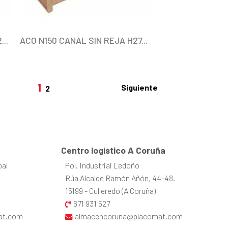
..
ACO N150 CANAL SIN REJA H27...
1
Siguiente
2
Centro logístico A Coruña
bal
Pol. Industrial Ledoño
Rúa Alcalde Ramón Añón, 44-48.
15199 - Culleredo (A Coruña)
671 931 527
at.com
almacencoruna@placomat.com