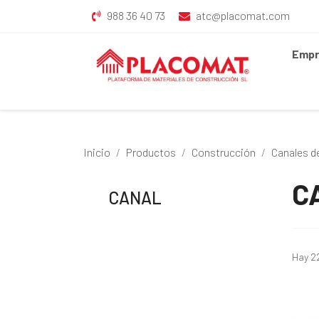
988 36 40 73
atc@placomat.com
Empr
Inicio
Productos
Construcción
Canales d
C
CANAL
Hay 2