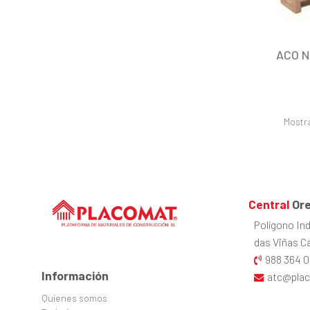
ACO N
Mostra
Central
Ore
Polígono Ind
das Viñas Cal
988 364 0
Información
atc@pla
Quienes somos