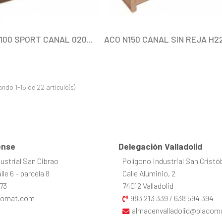
100 SPORT CANAL 020...
ACO N150 CANAL SIN REJA H22.
ndo 1-15 de 22 artículo(s)
nse
Delegación Valladolid
ustrial San Cibrao
Polígono Industrial San Cristó
le 6 – parcela 8
Calle Aluminio, 2
73
74012 Valladolid
comat.com
983 213 339
638 594 394
/
almacenvalladolid@placom