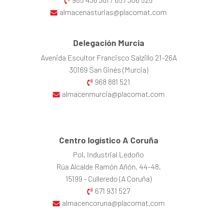
/
almacenasturias@placomat.com
Delegación Murcia
Avenida Escultor Francisco Salzillo 21-26A
30169 San Ginés (Murcia)
968 881 521
almacenmurcia@placomat.com
Centro logístico A Coruña
Pol. Industrial Ledoño
Rúa Alcalde Ramón Añón, 44-48.
15199 - Culleredo (A Coruña)
671 931 527
almacencoruna@placomat.com