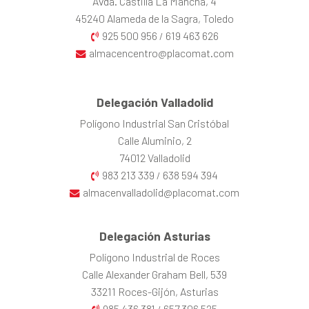
Avda. Castilla La Mancha, 4
45240 Alameda de la Sagra, Toledo
925 500 956
619 463 626
/
almacencentro@placomat.com
Delegación Valladolid
Polígono Industrial San Cristóbal
Calle Aluminio, 2
74012 Valladolid
983 213 339
638 594 394
/
almacenvalladolid@placomat.com
Delegación Asturias
Polígono Industrial de Roces
Calle Alexander Graham Bell, 539
33211 Roces-Gijón, Asturias
985 436 381
657 306 525