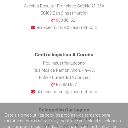
Avenida Escultor Francisco Salzillo 21-26A
30169 San Ginés (Murcia)
968 881 521
almacenmurcia@placomat.com
Centro logístico A Coruña
Pol. Industrial Ledoño
Rúa Alcalde Ramón Añón, 44-48.
15199 - Culleredo (A Coruña)
671 931 527
almacencoruna@placomat.com
Delegación Cartagena
Este sitio web utiliza cookies propias y de terceros para
Carretera Cartagena – La Palma, Km. 11
mejorar nuestros servicios y mostrarle publicidad relacionada
30319 Cartagena (Murcia)
con sus preferencias mediante el análisis de sus hábitos de