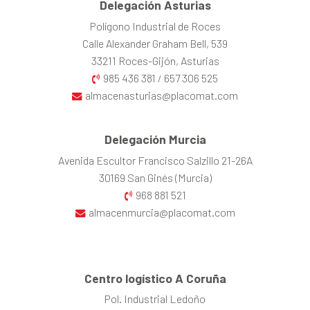
Delegación Asturias
Polígono Industrial de Roces
Calle Alexander Graham Bell, 539
33211 Roces-Gijón, Asturias
985 436 381
657 306 525
/
almacenasturias@placomat.com
Delegación Murcia
Avenida Escultor Francisco Salzillo 21-26A
30169 San Ginés (Murcia)
968 881 521
almacenmurcia@placomat.com
Centro logístico A Coruña
Pol. Industrial Ledoño