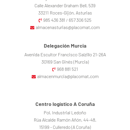
Calle Alexander Graham Bell, 539
33211 Roces-Gijón, Asturias
985 436 381
657 306 525
/
almacenasturias@placomat.com
Delegación Murcia
Avenida Escultor Francisco Salzillo 21-26A
30169 San Ginés (Murcia)
968 881 521
almacenmurcia@placomat.com
Centro logístico A Coruña
Pol. Industrial Ledoño
Rúa Alcalde Ramón Añón, 44-48.
15199 - Culleredo (A Coruña)