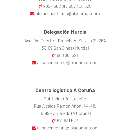
985 436 381
657 306 525
/
almacenasturias@placomat.com
Delegación Murcia
Avenida Escultor Francisco Salzillo 21-26A
30169 San Ginés (Murcia)
968 881 521
almacenmurcia@placomat.com
Centro logístico A Coruña
Pol. Industrial Ledoño
Rúa Alcalde Ramón Añón, 44-48.
15199 - Culleredo (A Coruña)
671 931 527
almacencoruna@placomat.com