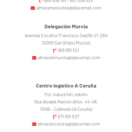
985 436 381
657 306 525
/
almacenasturias@placomat.com
Delegación Murcia
Avenida Escultor Francisco Salzillo 21-26A
30169 San Ginés (Murcia)
968 881 521
almacenmurcia@placomat.com
Centro logístico A Coruña
Pol. Industrial Ledoño
Rúa Alcalde Ramón Añón, 44-48.
15199 - Culleredo (A Coruña)
671 931 527
almacencoruna@placomat.com