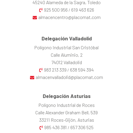
45240 Alameda de la Sagra, Toledo
925 500 956
619 463 626
/
almacencentro@placomat.com
Delegación Valladolid
Polígono Industrial San Cristóbal
Calle Aluminio, 2
74012 Valladolid
983 213 339
638 594 394
/
almacenvalladolid@placomat.com
Delegación Asturias
Polígono Industrial de Roces
Calle Alexander Graham Bell, 539
33211 Roces-Gijón, Asturias
985 436 381
657 306 525
/