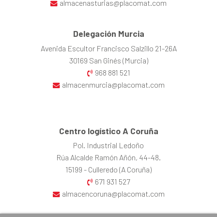
almacenasturias@placomat.com
Delegación Murcia
Avenida Escultor Francisco Salzillo 21-26A
30169 San Ginés (Murcia)
968 881 521
almacenmurcia@placomat.com
Centro logístico A Coruña
Pol. Industrial Ledoño
Rúa Alcalde Ramón Añón, 44-48.
15199 - Culleredo (A Coruña)
671 931 527
almacencoruna@placomat.com