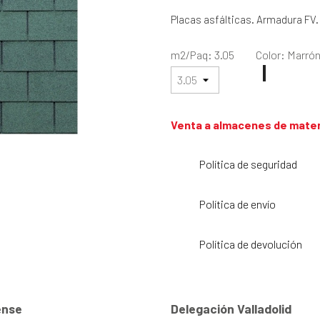
Placas asfálticas. Armadura FV.
m2/Paq: 3.05
Color: Marró
Marrón
Negro
Rojo
Verde
jaspeado
jaspeado
jaspead
Venta a almacenes de mater
Política de seguridad
Política de envío
Política de devolución
nse
Delegación Valladolid