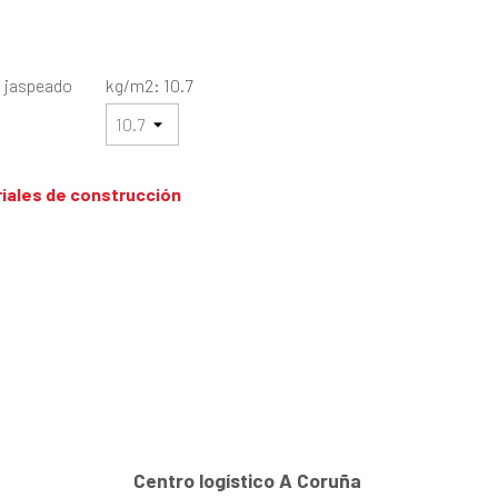
n jaspeado
kg/m2: 10.7
o
iales de construcción
Centro logístico A Coruña