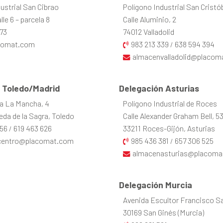
ustrial San Cibrao
Polígono Industrial San Cristó
le 6 – parcela 8
Calle Aluminio, 2
73
74012 Valladolid
comat.com
983 213 339
638 594 394
/
almacenvalladolid@placom
 Toledo/Madrid
Delegación Asturias
la La Mancha, 4
Polígono Industrial de Roces
da de la Sagra, Toledo
Calle Alexander Graham Bell, 5
56
619 463 626
33211 Roces-Gijón, Asturias
/
centro@placomat.com
985 436 381
657 306 525
/
almacenasturias@placoma
Delegación Murcia
Avenida Escultor Francisco Sal
30169 San Ginés (Murcia)