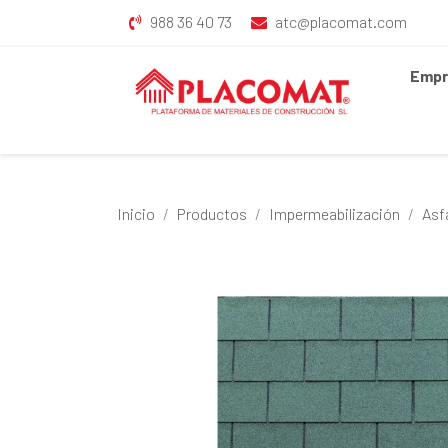
988 36 40 73
atc@placomat.com
Empr
Inicio
Productos
Impermeabilización
Asf