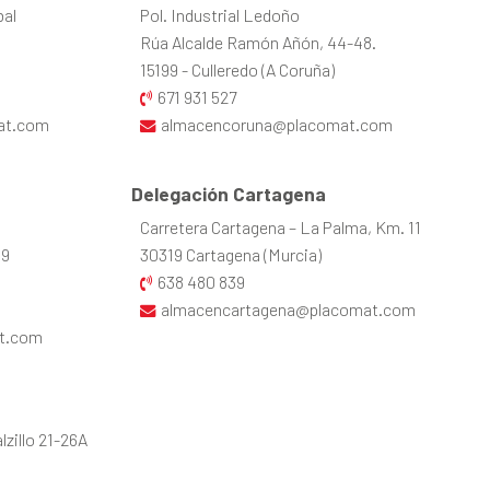
bal
Pol. Industrial Ledoño
Rúa Alcalde Ramón Añón, 44-48.
15199 - Culleredo (A Coruña)
671 931 527
at.com
almacencoruna@placomat.com
Delegación Cartagena
Carretera Cartagena – La Palma, Km. 11
39
30319 Cartagena (Murcia)
638 480 839
almacencartagena@placomat.com
t.com
zillo 21-26A