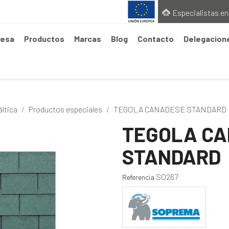
Especialistas en
esa
Productos
Marcas
Blog
Contacto
Delegacion
áltica
Productos especiales
TEGOLA CANADESE STANDARD
TEGOLA C
STANDARD
SO267
Referencia