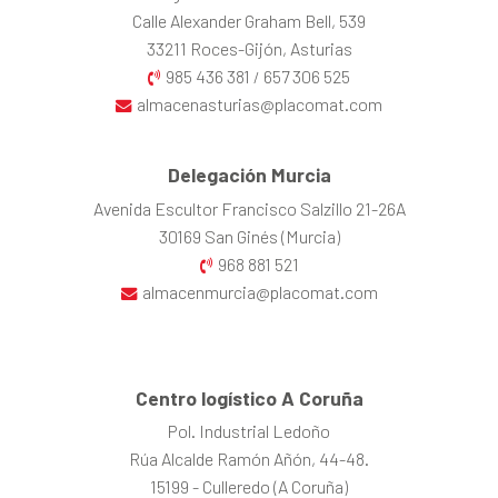
Calle Alexander Graham Bell, 539
33211 Roces-Gijón, Asturias
985 436 381
657 306 525
/
almacenasturias@placomat.com
Delegación Murcia
Avenida Escultor Francisco Salzillo 21-26A
30169 San Ginés (Murcia)
968 881 521
almacenmurcia@placomat.com
Centro logístico A Coruña
Pol. Industrial Ledoño
Rúa Alcalde Ramón Añón, 44-48.
15199 - Culleredo (A Coruña)