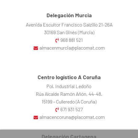
Delegación Murcia
Avenida Escultor Francisco Salzillo 21-26A
30169 San Ginés (Murcia)
968 881 521
almacenmurcia@placomat.com
Centro logístico A Coruña
Pol. Industrial Ledoño
Rúa Alcalde Ramón Añón, 44-48.
15199 - Culleredo (A Coruña)
671 931 527
almacencoruna@placomat.com
Delegación Cartagena