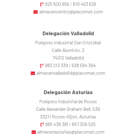
925 500 956
619 463 626
/
almacencentro@placomat.com
Delegación Valladolid
Polígono Industrial San Cristóbal
Calle Aluminio, 2
74012 Valladolid
983 213 339
638 594 394
/
almacenvalladolid@placomat.com
Delegación Asturias
Polígono Industrial de Roces
Calle Alexander Graham Bell, 539
33211 Roces-Gijón, Asturias
985 436 381
657 306 525
/
almacenasturias@placomat.com