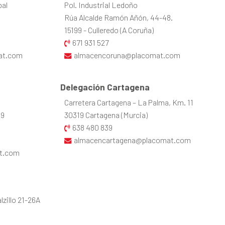
bal
Pol. Industrial Ledoño
Rúa Alcalde Ramón Añón, 44-48.
15199 - Culleredo (A Coruña)
671 931 527
at.com
almacencoruna@placomat.com
Delegación Cartagena
Carretera Cartagena – La Palma, Km. 11
39
30319 Cartagena (Murcia)
638 480 839
almacencartagena@placomat.com
t.com
zillo 21-26A