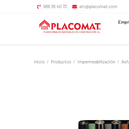
988 36 40 73
atc@placomat.com
Empr
Inicio
Productos
Impermeabilización
Asf