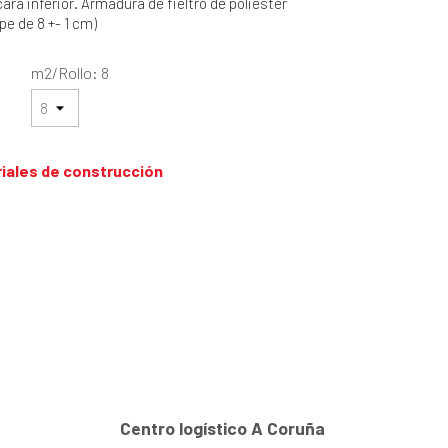
cara inferior. Armadura de fieltro de poliéster
pe de 8 +- 1 cm)
5
m2/Rollo: 8
iales de construcción
Centro logístico A Coruña