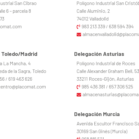
ustrial San Cibrao
Polígono Industrial San Cristó
le 6 – parcela 8
Calle Aluminio, 2
73
74012 Valladolid
comat.com
983 213 339
638 594 394
/
almacenvalladolid@placom
 Toledo/Madrid
Delegación Asturias
la La Mancha, 4
Polígono Industrial de Roces
da de la Sagra, Toledo
Calle Alexander Graham Bell, 5
56
619 463 626
33211 Roces-Gijón, Asturias
/
centro@placomat.com
985 436 381
657 306 525
/
almacenasturias@placoma
Delegación Murcia
Avenida Escultor Francisco Sal
30169 San Ginés (Murcia)
968 881 521