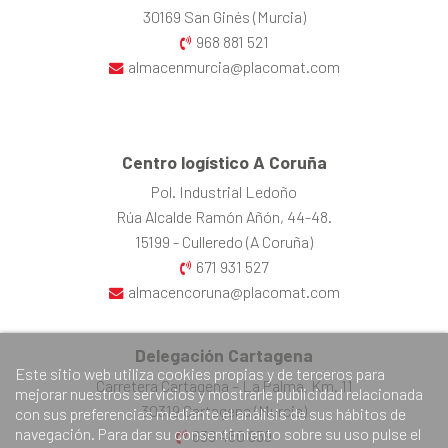
30169 San Ginés (Murcia)
968 881 521
almacenmurcia@placomat.com
Centro logístico A Coruña
Pol. Industrial Ledoño
Rúa Alcalde Ramón Añón, 44-48.
15199 - Culleredo (A Coruña)
671 931 527
almacencoruna@placomat.com
Delegación Cartagena
Este sitio web utiliza cookies propias y de terceros para
Carretera Cartagena – La Palma, Km. 11
mejorar nuestros servicios y mostrarle publicidad relacionada
30319 Cartagena (Murcia)
con sus preferencias mediante el análisis de sus hábitos de
navegación. Para dar su consentimiento sobre su uso pulse el
638 480 839