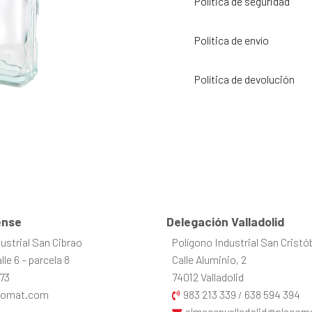
Política de seguridad
Política de envío
Política de devolución
nse
Delegación Valladolid
ustrial San Cibrao
Polígono Industrial San Cristó
le 6 – parcela 8
Calle Aluminio, 2
73
74012 Valladolid
comat.com
983 213 339
638 594 394
/
almacenvalladolid@placom