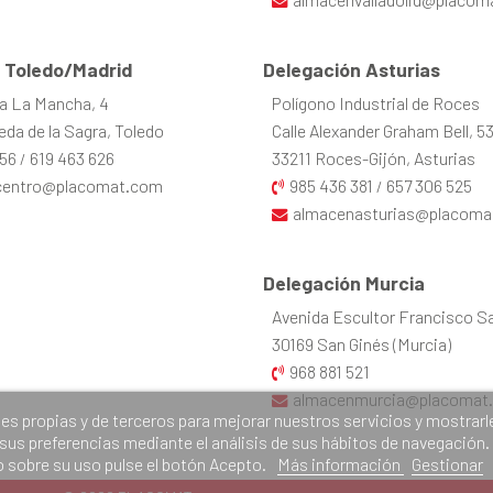
 Toledo/Madrid
Delegación Asturias
la La Mancha, 4
Polígono Industrial de Roces
da de la Sagra, Toledo
Calle Alexander Graham Bell, 5
56
619 463 626
33211 Roces-Gijón, Asturias
/
centro@placomat.com
985 436 381
657 306 525
/
almacenasturias@placoma
Delegación Murcia
Avenida Escultor Francisco Sal
30169 San Ginés (Murcia)
968 881 521
almacenmurcia@placomat
ies propias y de terceros para mejorar nuestros servicios y mostrarl
 sus preferencias mediante el análisis de sus hábitos de navegación.
 sobre su uso pulse el botón Acepto.
Más información
Gestionar