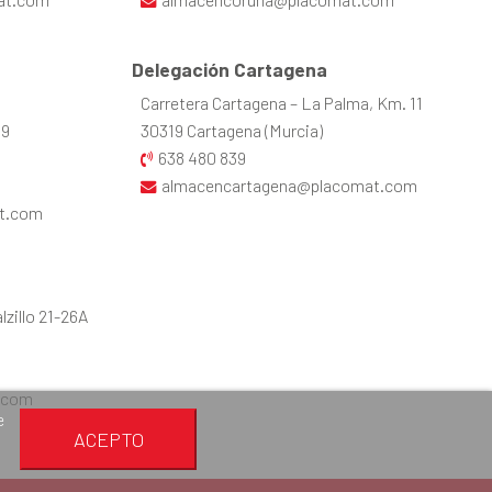
Delegación Cartagena
Carretera Cartagena – La Palma, Km. 11
39
30319 Cartagena (Murcia)
638 480 839
almacencartagena@placomat.com
t.com
zillo 21-26A
.com
e
ACEPTO