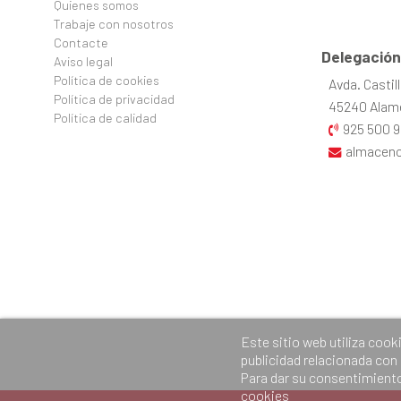
Quienes somos
Trabaje con nosotros
Contacte
Delegación
Aviso legal
Política de cookies
Avda. Castil
Política de privacidad
45240 Alame
Política de calidad
925 500 9
almacen
Este sitio web utiliza cook
publicidad relacionada con
Para dar su consentimiento
cookies