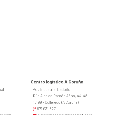
Centro logístico A Coruña
bal
Pol. Industrial Ledoño
Rúa Alcalde Ramón Añón, 44-48.
15199 - Culleredo (A Coruña)
671 931 527
at.com
almacencoruna@placomat.com