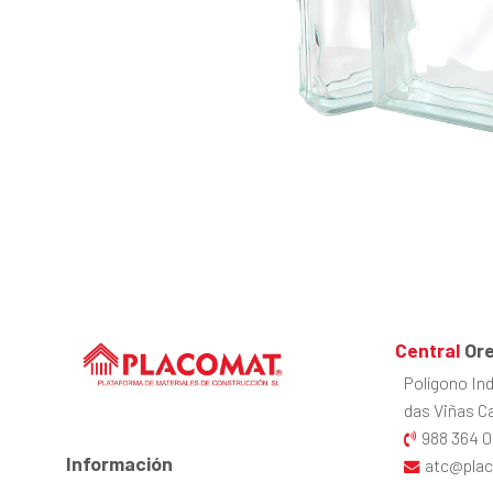
Central
Ore
Polígono Ind
das Viñas Cal
988 364 0
Información
atc@pla