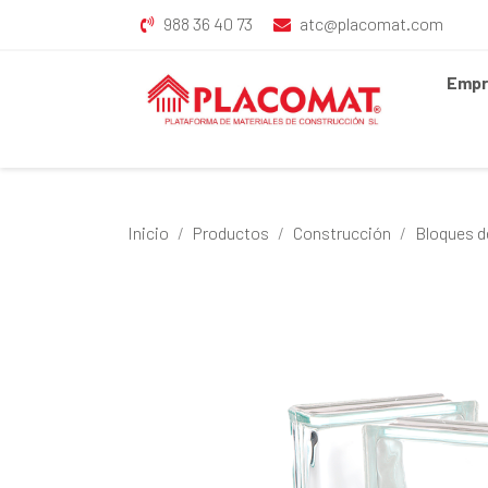
988 36 40 73
atc@placomat.com
Empr
Inicio
Productos
Construcción
Bloques de