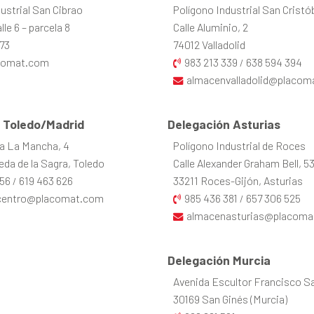
ustrial San Cibrao
Polígono Industrial San Cristó
le 6 – parcela 8
Calle Aluminio, 2
73
74012 Valladolid
comat.com
983 213 339
638 594 394
/
almacenvalladolid@placom
 Toledo/Madrid
Delegación Asturias
la La Mancha, 4
Polígono Industrial de Roces
da de la Sagra, Toledo
Calle Alexander Graham Bell, 5
56
619 463 626
33211 Roces-Gijón, Asturias
/
centro@placomat.com
985 436 381
657 306 525
/
almacenasturias@placoma
Delegación Murcia
Avenida Escultor Francisco Sal
30169 San Ginés (Murcia)