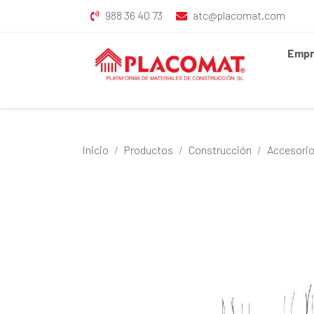
988 36 40 73
atc@placomat.com
Empr
Inicio
Productos
Construcción
Accesori