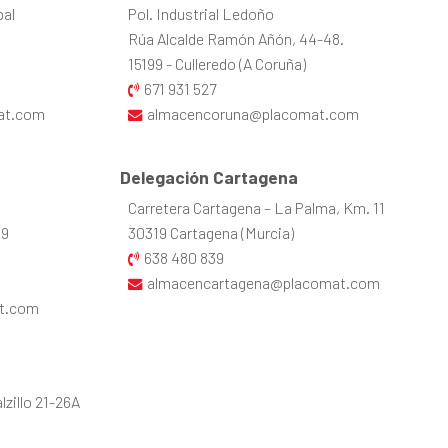
bal
Pol. Industrial Ledoño
Rúa Alcalde Ramón Añón, 44-48.
15199 - Culleredo (A Coruña)
671 931 527
at.com
almacencoruna@placomat.com
Delegación Cartagena
Carretera Cartagena – La Palma, Km. 11
39
30319 Cartagena (Murcia)
638 480 839
almacencartagena@placomat.com
t.com
zillo 21-26A