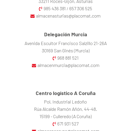
33211 Roces-Gijón, Asturias
985 436 381
657 306 525
/
almacenasturias@placomat.com
Delegación Murcia
Avenida Escultor Francisco Salzillo 21-26A
30169 San Ginés (Murcia)
968 881 521
almacenmurcia@placomat.com
Centro logístico A Coruña
Pol. Industrial Ledoño
Rúa Alcalde Ramón Añón, 44-48.
15199 - Culleredo (A Coruña)
671 931 527
almacencoruna@placomat.com